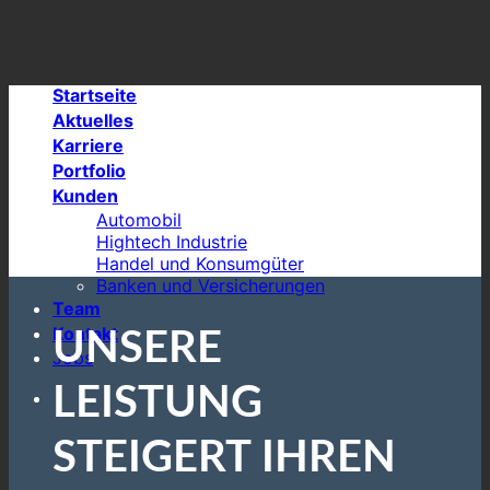
Skip
to
content
Startseite
Aktuelles
Karriere
Portfolio
Kunden
Automobil
Hightech Industrie
Handel und Konsumgüter
Banken und Versicherungen
Team
Kontakt
UNSERE
Jobs
LEISTUNG
STEIGERT IHREN