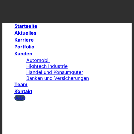
Skip
to
content
Startseite
Aktuelles
Karriere
Portfolio
Kunden
Automobil
Hightech Industrie
Handel und Konsumgüter
Banken und Versicherungen
Team
Kontakt
Jobs