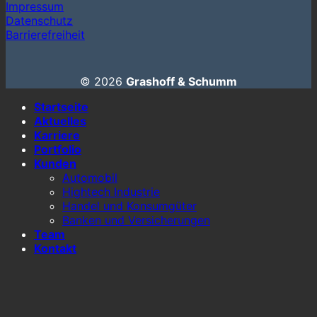
Impressum
Datenschutz
Barrierefreiheit
© 2026
Grashoff & Schumm
Startseite
Aktuelles
Karriere
Portfolio
Kunden
Automobil
Hightech Industrie
Handel und Konsumgüter
Banken und Versicherungen
Team
Kontakt